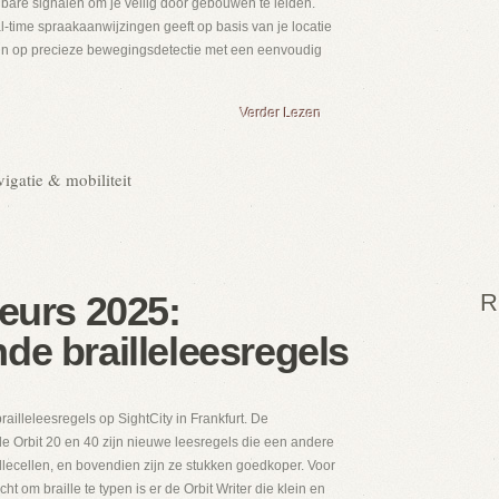
bare signalen om je veilig door gebouwen te leiden.
l-time spraakaanwijzingen geeft op basis van je locatie
 in op precieze bewegingsdetectie met een eenvoudig
Verder Lezen
igatie & mobiliteit
beurs 2025:
R
de brailleleesregels
ailleleesregels op SightCity in Frankfurt. De
 de Orbit 20 en 40 zijn nieuwe leesregels die een andere
llecellen, en bovendien zijn ze stukken goedkoper. Voor
ht om braille te typen is er de Orbit Writer die klein en