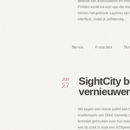
gebruik van audiobakens en voel
Poilabs werkt via een app die rea
binnen het gebouw. Laylines zet
interface, zodat je zelfstandig...
Steven
0 reacties
Nav
SightCity 
JUN
27
vernieuwen
We zagen een nieuw pallet aan br
brailleregels van Orbit, namelijk
techniek gebruiken voor hun brai
wie op zoek is naar een lichtgewic