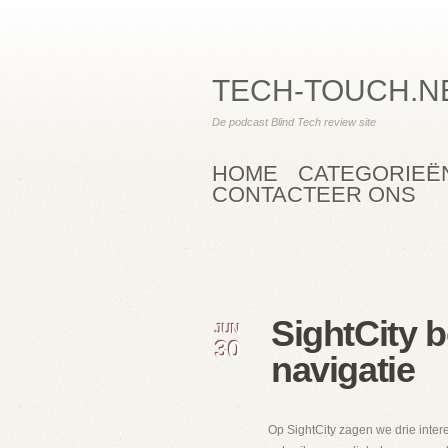
TECH-TOUCH.N
De podcast Blind Tech review site
HOME
CATEGORIEË
CONTACTEER ONS
SightCity 
JUN
30
navigatie
Op SightCity zagen we drie inter