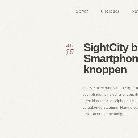
Steven
0 reacties
Nav
SightCity 
JUN
15
Smartphone
knoppen
In deze aflevering vanop SightCi
voor blinden en slechtzienden: de
geen klassieke smartphones zoal
spraakondersteuning. Handig voor
gewoon een eenvoudige...