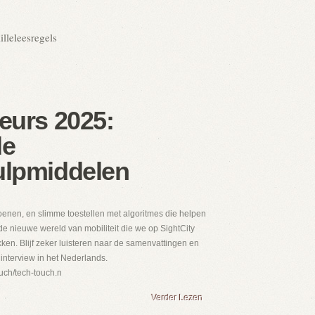
illeleesregels
beurs 2025:
de
ulpmiddelen
oenen, en slimme toestellen met algoritmes die helpen
s de nieuwe wereld van mobiliteit die we op SightCity
ken. Blijf zeker luisteren naar de samenvattingen en
interview in het Nederlands.
ouch/tech-touch.n
Verder Lezen