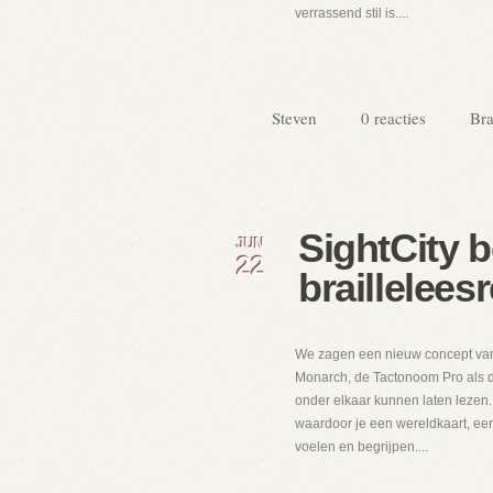
verrassend stil is....
Steven
0 reacties
Bra
SightCity b
JUN
22
braillelees
We zagen een nieuw concept van b
Monarch, de Tactonoom Pro als de 
onder elkaar kunnen laten lezen.
waardoor je een wereldkaart, een 
voelen en begrijpen....