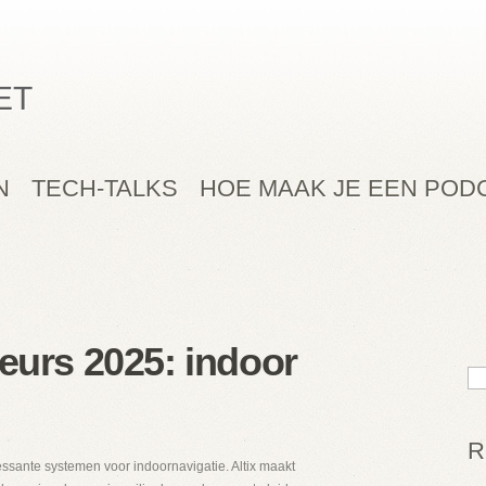
ET
N
TECH-TALKS
HOE MAAK JE EEN POD
beurs 2025: indoor
R
essante systemen voor indoornavigatie. Altix maakt