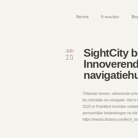
Steven
0 reacties
Bra
SightCity 
JUN
19
Innoveren
navigatieh
Trillende riemen, vibrerende sch
bij oriëntatie en navigatie. Het i
2025 in Frankfurt mochten ontdek
persoonlijke bedenkingen na elk 
https://media.blubrry.com/tech_t